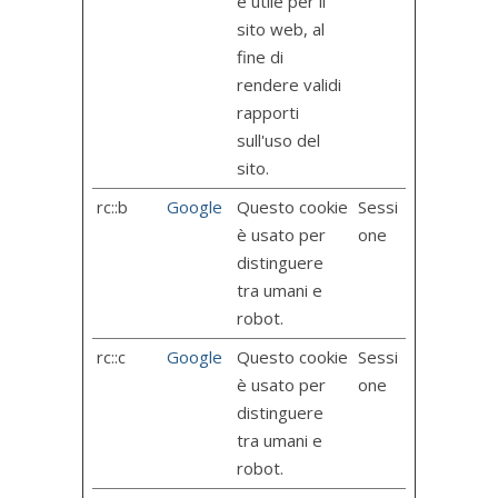
è utile per il
sito web, al
fine di
rendere validi
rapporti
sull'uso del
sito.
rc::b
Google
Questo cookie
Sessi
è usato per
one
distinguere
tra umani e
robot.
rc::c
Google
Questo cookie
Sessi
è usato per
one
distinguere
tra umani e
robot.