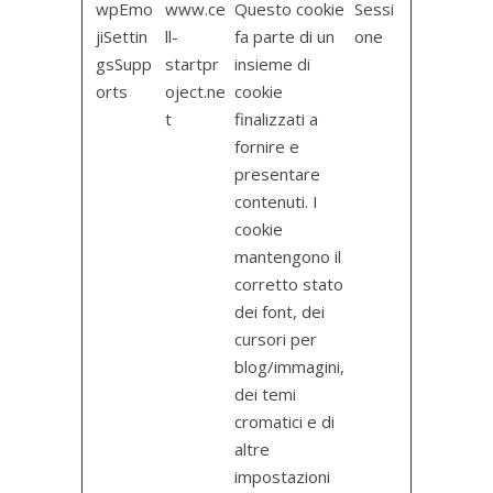
wpEmo
www.ce
Questo cookie
Sessi
jiSettin
ll-
fa parte di un
one
gsSupp
startpr
insieme di
orts
oject.ne
cookie
t
finalizzati a
fornire e
presentare
contenuti. I
cookie
mantengono il
corretto stato
dei font, dei
cursori per
blog/immagini,
dei temi
cromatici e di
altre
impostazioni