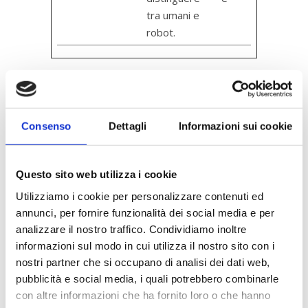
tra umani e
robot.
Cookie Policy
Consenso
Dettagli
Informazioni sui cookie
Questo sito web utilizza i cookie
Il cookie è un piccolo file di testo (pochi
byte) scambiato tra un sito internet e il suo
Utilizziamo i cookie per personalizzare contenuti ed
browser. Normalmente è utilizzato dal
annunci, per fornire funzionalità dei social media e per
gestore del sito internet per memorizzare
analizzare il nostro traffico. Condividiamo inoltre
le informazioni necessarie a migliorare la
informazioni sul modo in cui utilizza il nostro sito con i
nostri partner che si occupano di analisi dei dati web,
navigazione all’interno del sito.
pubblicità e social media, i quali potrebbero combinarle
Vogliamo che tu sia ben informato sul modo
con altre informazioni che ha fornito loro o che hanno
in cui utilizziamo queste tecnologie,