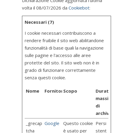
Dichiarazione Cookie aggiornata l'ultima
volta il 08/07/2026 da
Cookiebot
:
Necessari (7)
I cookie necessari contribuiscono a
rendere fruibile il sito web abilitandone
funzionalità di base quali la navigazione
sulle pagine e l'accesso alle aree
protette del sito. Il sito web non è in
grado di funzionare correttamente
senza questi cookie.
Nome
Fornitore
Scopo
Durata
massima
di
archiviazione
_grecap
Google
Questo cookie
Persi
tcha
è usato per
stent