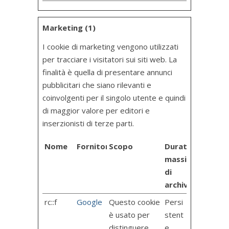
Marketing (1)
I cookie di marketing vengono utilizzati
per tracciare i visitatori sui siti web. La
finalità è quella di presentare annunci
pubblicitari che siano rilevanti e
coinvolgenti per il singolo utente e quindi
di maggior valore per editori e
inserzionisti di terze parti.
Nome
Fornitore
Scopo
Durata
massima
di
archiviazione
rc::f
Google
Questo cookie
Persi
è usato per
stent
distinguere
e