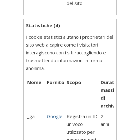
del sito.
Statistiche (4)
I cookie statistici aiutano i proprietari del
sito web a capire come i visitatori
interagiscono con i siti raccogliendo e
trasmettendo informazioni in forma
anonima.
Nome
Fornitore
Scopo
Durata
massima
di
archiviazione
_ga
Google
Registra un ID
2
univoco
anni
utilizzato per
generare dati