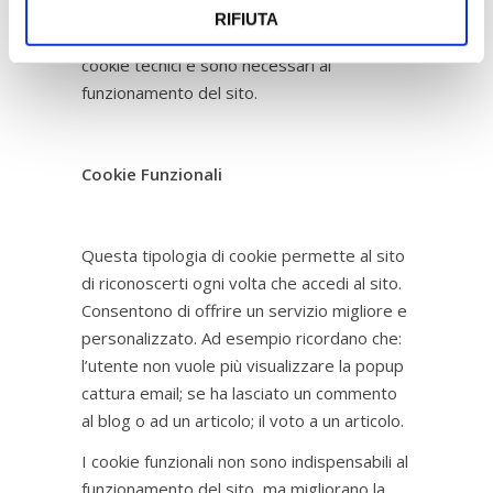
accedere ai servizi offerti delle aree
RIFIUTA
dedicate. I cookie di navigazione sono
cookie tecnici e sono necessari al
funzionamento del sito.
Cookie Funzionali
Questa tipologia di cookie permette al sito
di riconoscerti ogni volta che accedi al sito.
Consentono di offrire un servizio migliore e
personalizzato. Ad esempio ricordano che:
l’utente non vuole più visualizzare la popup
cattura email; se ha lasciato un commento
al blog o ad un articolo; il voto a un articolo.
I cookie funzionali non sono indispensabili al
funzionamento del sito, ma migliorano la